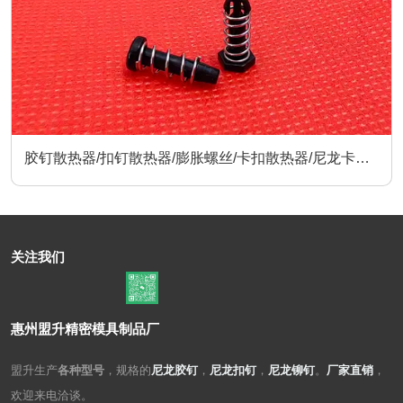
胶钉散热器/扣钉散热器/膨胀螺丝/卡扣散热器/尼龙卡扣/
散热器配件
关注我们
惠州盟升精密模具制品厂
盟升生产
各种型号
，规格的
尼龙胶钉
，
尼龙扣钉
，
尼龙铆钉
。
厂家直销
，
欢迎来电洽谈。