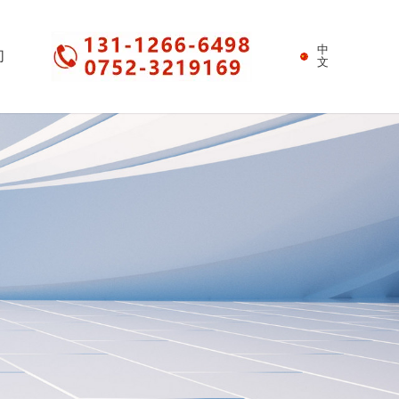
中
们
文