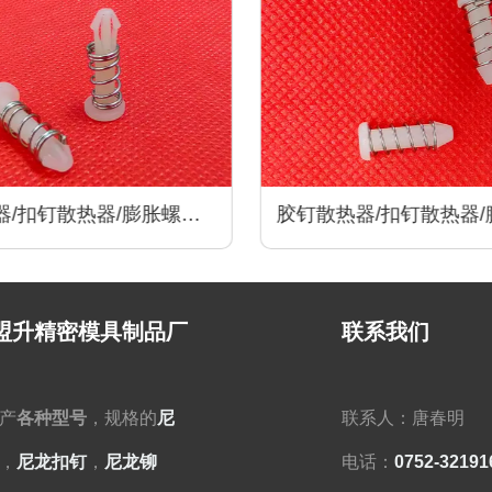
/扣钉散热器/膨胀螺丝/
胶钉散热器/扣钉散热器/
器/尼龙卡扣/散热器配件
卡扣散热器/尼龙卡扣/散
盟升精密模具制品厂
联系我们
产
各种型号
，规格的
尼
联系人：唐春明
，
尼龙扣钉
，
尼龙铆
电话：
0752-32191