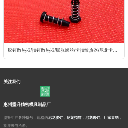
胶钉散热器/扣钉散热器/膨胀螺丝/卡扣散热器/尼龙卡扣/
散热器配件
关注我们
惠州盟升精密模具制品厂
盟升生产
各种型号
，规格的
尼龙胶钉
，
尼龙扣钉
，
尼龙铆钉
。
厂家直销
，
欢迎来电洽谈。