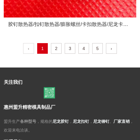
胶钉散热器/扣钉散热器/膨胀螺丝/卡扣散热器/尼龙卡扣/
散热器配件
‹
1
2
3
4
5
›
关注我们
惠州盟升精密模具制品厂
盟升生产
各种型号
，规格的
尼龙胶钉
，
尼龙扣钉
，
尼龙铆钉
。
厂家直销
，
欢迎来电洽谈。